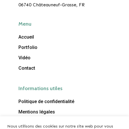
06740 Châteauneuf-Grasse, FR
SC Architecture
Menu
988 chemin des colles
06740 Chateuneuf-Grasse
Accueil
FRANCE
Portfolio
T:
+33 (0)6 99 09 16 09
Vidéo
E:
archicatania@gmail.c
Contact
Informations utiles
Politique de confidentialité
Mentions légales
Nous utilisons des cookies sur notre site web pour vous