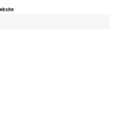
E:
archicatania@gmail.com
ebsite