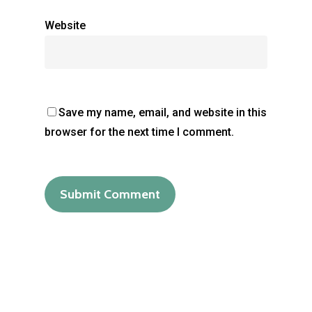
Vidéo
Website
Contact
SC Architecture
Save my name, email, and website in this
browser for the next time I comment.
988 chemin des colles
06740 Chateuneuf-Grasse
FRANCE
T:
+33 (0)6 99 09 16 09
E:
archicatania@gmail.c