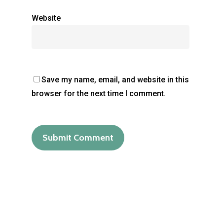
Vidéo
Website
Contact
SC Architecture
Save my name, email, and website in this
browser for the next time I comment.
988 chemin des colles
06740 Chateuneuf-Grasse
FRANCE
T:
+33 (0)6 99 09 16 09
E:
archicatania@gmail.c