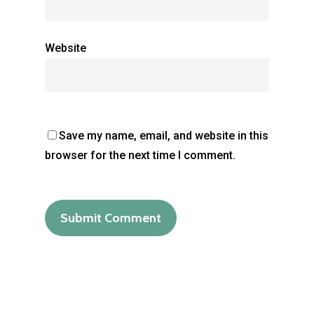
Portfolio
Vidéo
Website
Contact
SC Architecture
Save my name, email, and website in this
988 chemin des colles
browser for the next time I comment.
06740 Chateuneuf-Grasse
FRANCE
T:
+33 (0)6 99 09 16 09
E:
archicatania@gmail.c